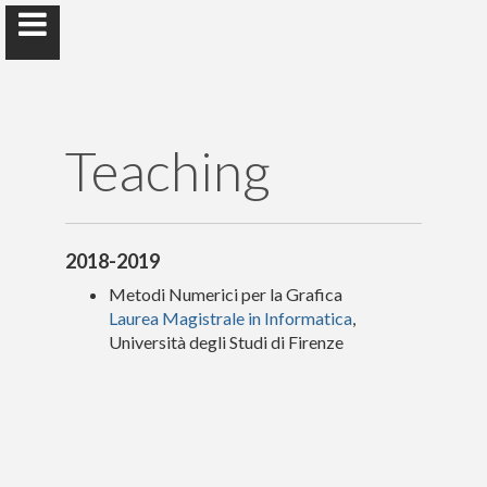
var sc_project=11590538; var sc_invisible=0; var
sc_security="402a40cc"; var scJsHost = (("https:" ==
document.location.protocol) ? "https://secure." : "http://www.");
document.write("");
Teaching
Carlotta Giannelli
Università degli Studi di Firenze
2018-2019
Metodi Numerici per la Grafica
Laurea Magistrale in Informatica
,
ABOUT
Università degli Studi di Firenze
PAPERS
PROJECTS
MEETINGS & CO.